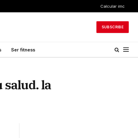
Calcular imc
SUBSCRIBE
s
Ser fitness
 salud. la