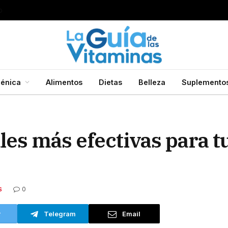
s bueno para quitarlos?
énica
Alimentos
Dietas
Belleza
Suplemento
es más efectivas para tu
0
S
r
Telegram
Email