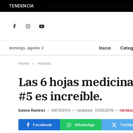
TENDENCIA
¿Por qué dan calambres en las piernas y qué e
Facebook
Instagram
YouTube
domingo, agosto 2
Inicio
Cetog
Home
»
Hierbas
Las 6 hojas medicinal
#5 es increíble.
Eunice Ramirez
09/13/2014
Updated:
01/25/2019
HIERBA
Facebook
WhatsApp
Twitte