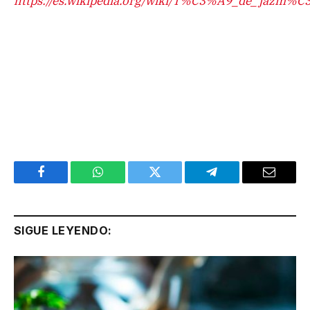
https://es.wikipedia.org/wiki/T%C3%A9_de_jazm%
Facebook
WhatsApp
Twitter
Telegram
Email
SIGUE LEYENDO: