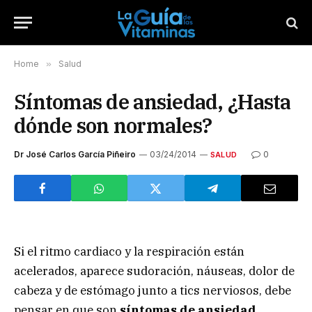
Home
»
Salud
Síntomas de ansiedad, ¿Hasta
dónde son normales?
Dr José Carlos García Piñeiro
03/24/2014
0
SALUD
Si el ritmo cardiaco y la respiración están
acelerados, aparece sudoración, náuseas, dolor de
cabeza y de estómago junto a tics nerviosos, debe
pensar en que son
síntomas de ansiedad
.