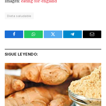
Imagen:
eating-for-england
Dieta saludable
Facebook
WhatsApp
Twitter
Telegram
Email
SIGUE LEYENDO: