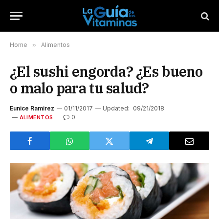
Home
»
Alimentos
¿El sushi engorda? ¿Es bueno
o malo para tu salud?
Eunice Ramirez
01/11/2017
Updated:
09/21/2018
0
ALIMENTOS