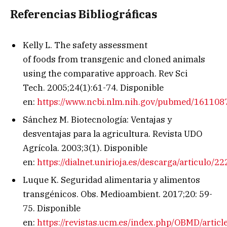
Referencias Bibliográficas
Kelly L.
The safety assessment
of
foods
from
transgenic
and cloned animals
using the comparative approach.
Rev Sci
Tech.
2005;24(1):61-74. Disponible
en:
https://www.ncbi.nlm.nih.gov/pubmed/161108
Sánchez M. Biotecnología: Ventajas y
desventajas para la agricultura. Revista UDO
Agrícola. 2003;3(1). Disponible
en:
https://dialnet.unirioja.es/descarga/articulo/2
Luque K. Seguridad alimentaria y alimentos
transgénicos. Obs. Medioambient. 2017;20: 59-
75. Disponible
en:
https://revistas.ucm.es/index.php/OBMD/artic