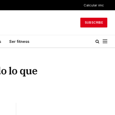
Calcular imc
SUBSCRIBE
s
Ser fitness
do lo que