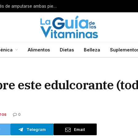
Por esta razón encarcelan a un cirujano después de amputarse ambas piernas
énica
Alimentos
Dietas
Belleza
Suplemento
obre este edulcorante (to
0
TOS
r
Telegram
Email