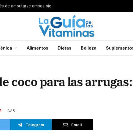
Por esta razón encarcelan a un cirujano después de amputarse ambas piernas
énica
Alimentos
Dietas
Belleza
Suplemento
de coco para las arrugas
0
A
r
Telegram
Email