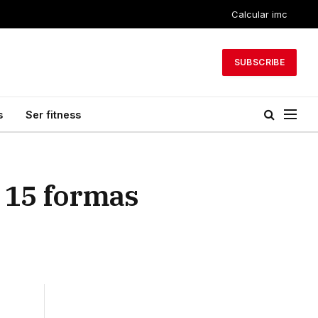
Calcular imc
SUBSCRIBE
s
Ser fitness
: 15 formas