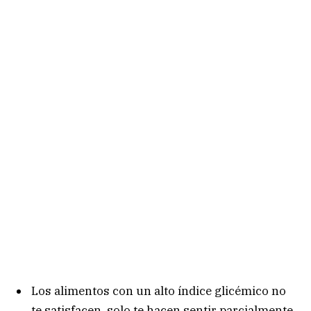
Los alimentos con un alto índice glicémico no
te satisfacen, solo te hacen sentir parcialmente