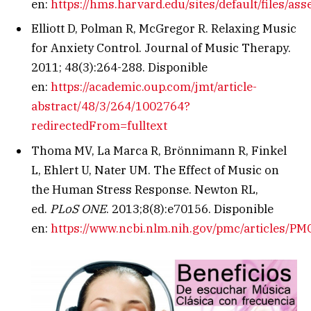
en:
https://hms.harvard.edu/sites/default/fil
Elliott D, Polman R, McGregor R. Relaxing Music
for Anxiety Control. Journal of Music Therapy.
2011; 48(3):264-288. Disponible
en:
https://academic.oup.com/jmt/article-
abstract/48/3/264/1002764?
redirectedFrom=fulltext
Thoma MV, La Marca R, Brönnimann R, Finkel
L, Ehlert U, Nater UM. The Effect of Music on
the Human Stress Response. Newton RL,
ed.
PLoS ONE
. 2013;8(8):e70156. Disponible
en:
https://www.ncbi.nlm.nih.gov/pmc/articles/P