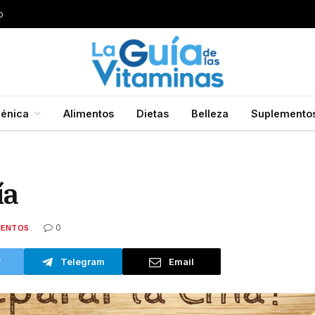
o
énica
Alimentos
Dietas
Belleza
Suplemento
ía
0
MENTOS
r
Telegram
Email