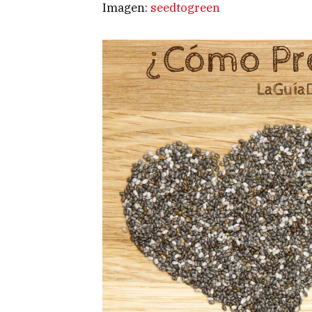
Imagen:
seedtogreen