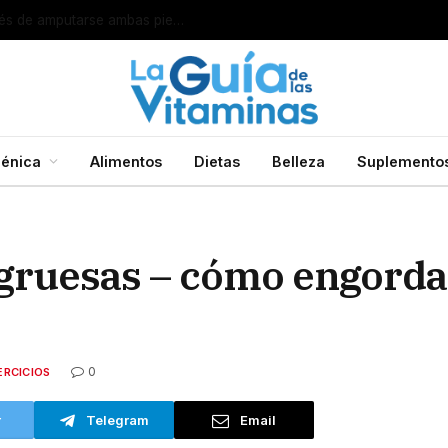
o
énica
Alimentos
Dietas
Belleza
Suplemento
gruesas – cómo engordar
0
ERCICIOS
r
Telegram
Email