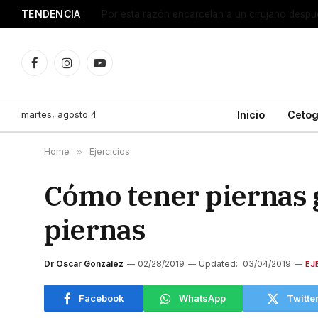
TENDENCIA
15 beneficios de tomar magnesio para tu cuerp
Facebook
Instagram
YouTube
martes, agosto 4
Inicio
Cetog
Home
»
Ejercicios
Cómo tener piernas 
piernas
Dr Oscar González
02/28/2019
Updated:
03/04/2019
EJ
Facebook
WhatsApp
Twitte