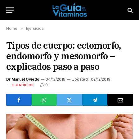
Home
»
Ejercicios
Tipos de cuerpo: ectomorfo,
endomorfo y mesomorfo –
explicados paso a paso
Dr Manuel Oviedo
04/12/2018
Updated:
02/12/2019
0
EJERCICIOS