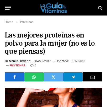
Home
»
Proteínas
Las mejores proteínas en
polvo para la mujer (no es lo
que piensas)
Dr Manuel Oviedo
04/22/2017
Updated:
01/17/2019
0
PROTEÍNAS