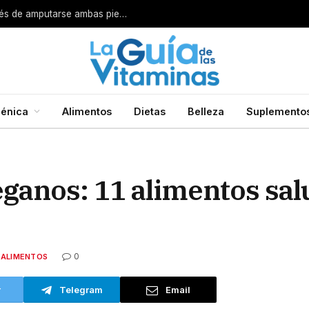
Por esta razón encarcelan a un cirujano después de amputarse ambas piernas
énica
Alimentos
Dietas
Belleza
Suplemento
eganos: 11 alimentos sa
0
ALIMENTOS
r
Telegram
Email