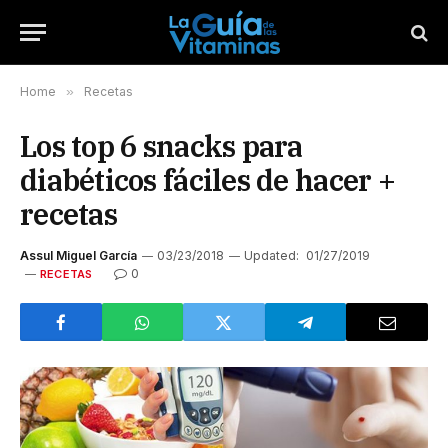
Home
»
Recetas
Los top 6 snacks para
diabéticos fáciles de hacer +
recetas
Assul Miguel García
03/23/2018
Updated:
01/27/2019
0
RECETAS