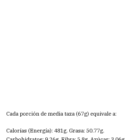
Cada porción de media taza (67g) equivale a:
Calorías (Energía): 481g. Grasa: 50.77g.
Carbohidratos: 9.26g. Fibra: 5.8g. Azúcar: 3.06g.