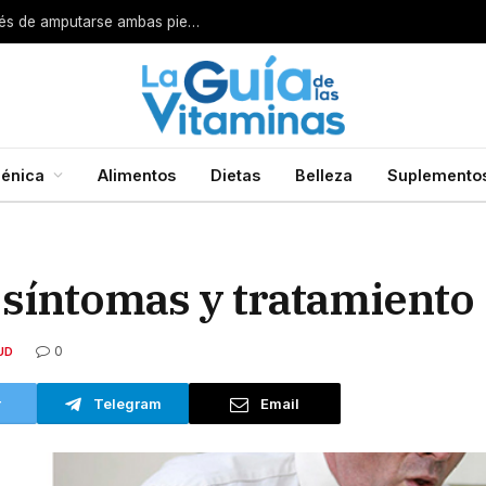
Por esta razón encarcelan a un cirujano después de amputarse ambas piernas
énica
Alimentos
Dietas
Belleza
Suplemento
 síntomas y tratamiento
0
UD
r
Telegram
Email