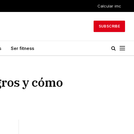
Calcular imc
SUBSCRIBE
s
Ser fitness
igros y cómo