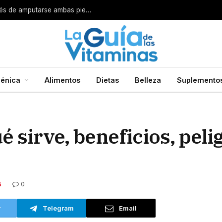
Por esta razón encarcelan a un cirujano después de amputarse ambas piernas
énica
Alimentos
Dietas
Belleza
Suplemento
ué sirve, beneficios, pel
0
S
r
Telegram
Email