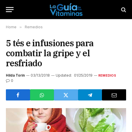
Home
»
Remedios
5 tés e infusiones para
combatir la gripe y el
resfriado
Hilda Torin
03/13/2018
Updated:
01/25/2019
REMEDIOS
0