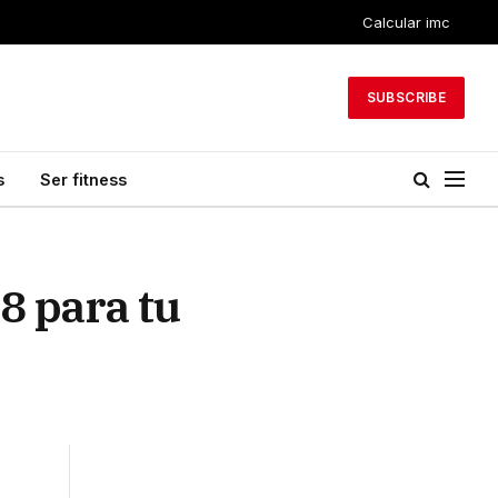
Calcular imc
SUBSCRIBE
s
Ser fitness
8 para tu