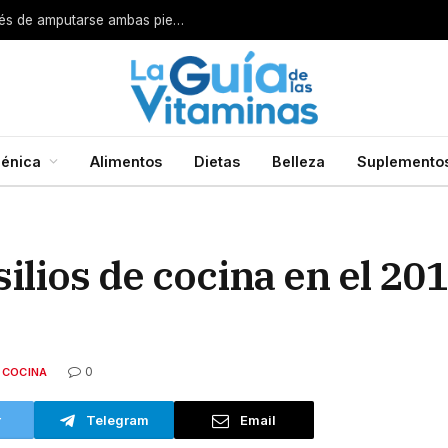
Por esta razón encarcelan a un cirujano después de amputarse ambas piernas
énica
Alimentos
Dietas
Belleza
Suplemento
ilios de cocina en el 201
0
COCINA
r
Telegram
Email