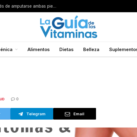
Por esta razón encarcelan a un cirujano después de amputarse ambas piernas
énica
Alimentos
Dietas
Belleza
Suplemento
0
UD
r
Telegram
Email