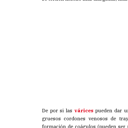
De por si las
várices
pueden dar un
gruesos cordones venosos de traye
formación de coágulos (pueden ser m