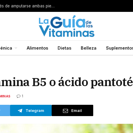
Por esta razón encarcelan a un cirujano después de amputarse ambas piernas
énica
Alimentos
Dietas
Belleza
Suplemento
tamina B5 o ácido pantot
1
MINAS
r
Telegram
Email