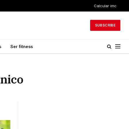
Calcular imc
SUBSCRIBE
s
Ser fitness
énico