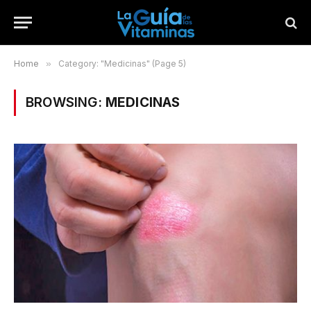
Home
»
Category: "Medicinas" (Page 5)
BROWSING:
MEDICINAS