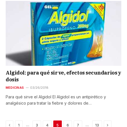
Algidol: para qué sirve, efectos secundarios y
dosis
MEDICINAS
03/26/2018
Para qué sirve el Algidol El Algidol es un antipirético y
analgésico para tratar la fiebre y dolores de…
Previous
Next
…
…
1
3
4
5
6
7
13