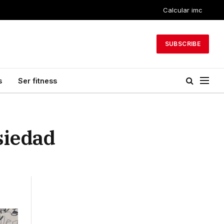
Calcular imc
SUBSCRIBE
s
Ser fitness
siedad