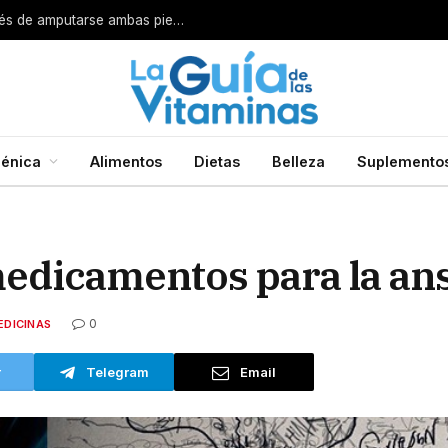
Por esta razón encarcelan a un cirujano después de amputarse ambas piernas
énica
Alimentos
Dietas
Belleza
Suplemento
medicamentos para la an
0
EDICINAS
r
Telegram
Email