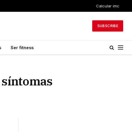
Calcular imc
SUBSCRIBE
s
Ser fitness
y síntomas