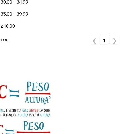
30.00 - 34.99
35.00 - 39.99
≥40,00
tros
❮
1
❯