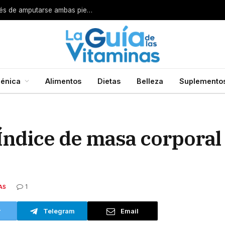
Por esta razón encarcelan a un cirujano después de amputarse ambas piernas
énica
Alimentos
Dietas
Belleza
Suplemento
Índice de masa corporal
1
AS
r
Telegram
Email