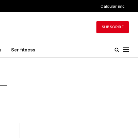
Calcular imc
SUBSCRIBE
s
Ser fitness
 –