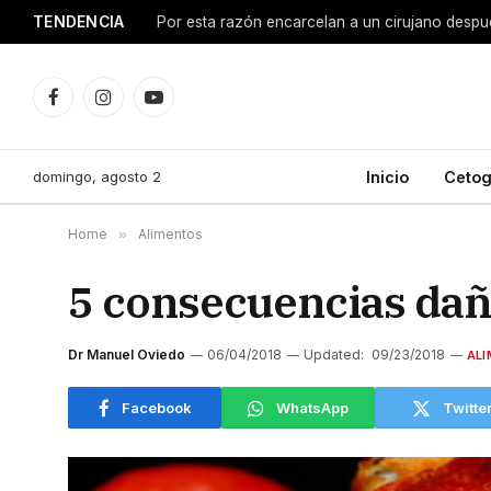
TENDENCIA
15 beneficios de tomar magnesio para tu cuerp
Facebook
Instagram
YouTube
domingo, agosto 2
Inicio
Cetog
Home
»
Alimentos
5 consecuencias dañ
Dr Manuel Oviedo
06/04/2018
Updated:
09/23/2018
AL
Facebook
WhatsApp
Twitte