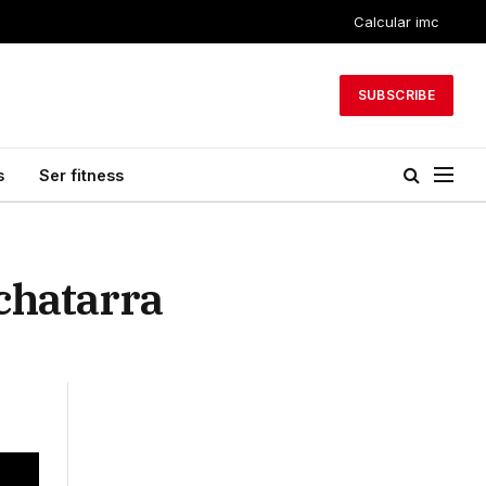
Calcular imc
SUBSCRIBE
s
Ser fitness
chatarra