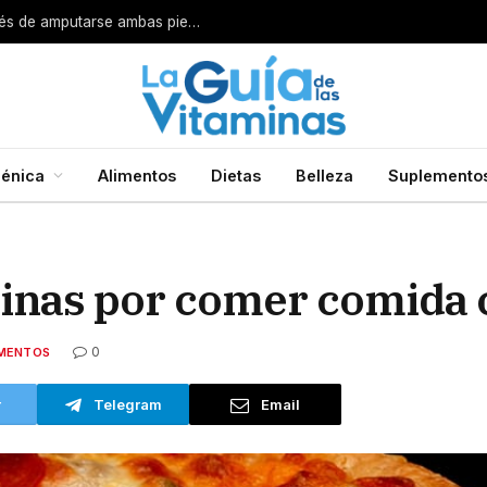
o
énica
Alimentos
Dietas
Belleza
Suplemento
inas por comer comida 
0
IMENTOS
r
Telegram
Email