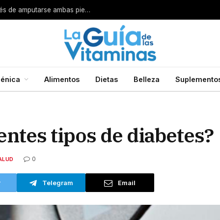
Por esta razón encarcelan a un cirujano después de amputarse ambas piernas
énica
Alimentos
Dietas
Belleza
Suplemento
entes tipos de diabetes?
0
ALUD
r
Telegram
Email