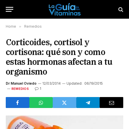
Home
»
Remedios
Corticoides, cortisol y
cortisona: qué son y como
estas hormonas afectan a tu
organismo
Dr Manuel Oviedo
12/03/2014
Updated:
06/19/2015
1
REMEDIOS