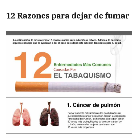
12
Razones
p
ara d
ejar d
e f
umar