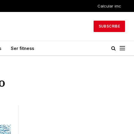
Calcular imc
SUBSCRIBE
s
Ser fitness
o