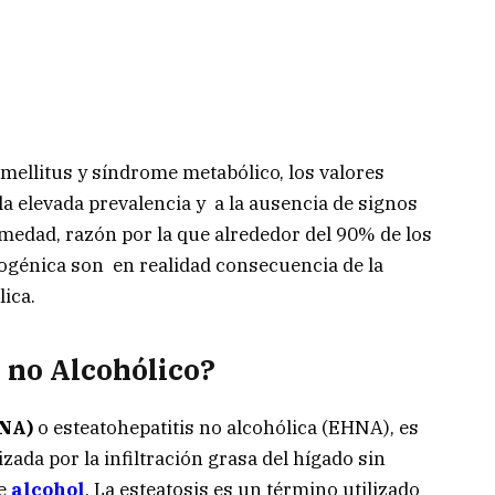
s mellitus y síndrome metabólico, los valores
a elevada prevalencia y a la ausencia de signos
rmedad, razón por la que alrededor del 90% de los
togénica son en realidad consecuencia de la
ica.
 no Alcohólico?
GNA)
o esteatohepatitis no alcohólica (EHNA), es
zada por la infiltración grasa del hígado sin
de
alcohol
. La esteatosis es un término utilizado