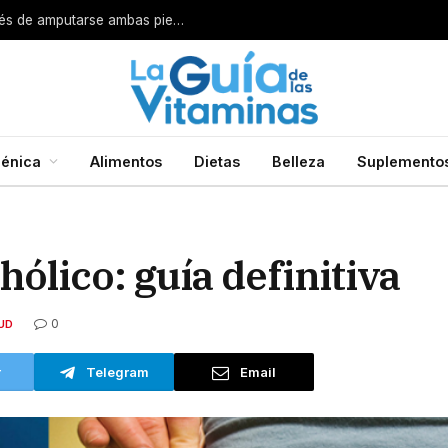
Por esta razón encarcelan a un cirujano después de amputarse ambas piernas
énica
Alimentos
Dietas
Belleza
Suplemento
ólico: guía definitiva
0
UD
r
Telegram
Email