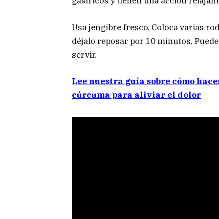
gástricos y tienen una acción relajant
Usa jengibre fresco. Coloca varias ro
déjalo reposar por 10 minutos. Pued
servir.
Lee nuestra guía sobre cómo hacer
cúrcuma para aliviar el dolor