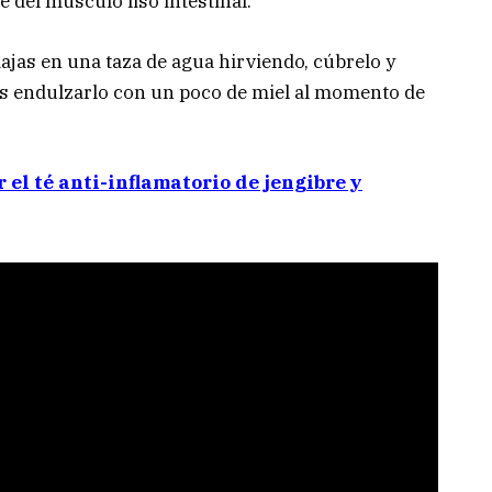
e del músculo liso intestinal.
dajas en una taza de agua hirviendo, cúbrelo y
es endulzarlo con un poco de miel al momento de
 el té anti-inflamatorio de jengibre y