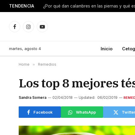
TENDENCIA
¿Por qué dan calambres en las piernas y qué e
Facebook
Instagram
YouTube
martes, agosto 4
Inicio
Cetog
Home
»
Remedios
Los top 8 mejores té
Sandra Somera
02/04/2018
Updated:
06/02/2019
REMED
Facebook
WhatsApp
Twitte