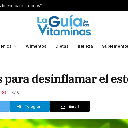
s bueno para quitarlos?
énica
Alimentos
Dietas
Belleza
Suplemento
s para desinflamar el e
0
IOS
r
Telegram
Email