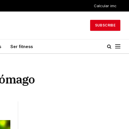
Calcular imc
SUBSCRIBE
s
Ser fitness
stómago