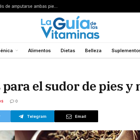
Por esta razón encarcelan a un cirujano después de amputarse ambas piernas
énica
Alimentos
Dietas
Belleza
Suplemento
 para el sudor de pies y
0
OS
r
Telegram
Email