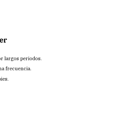
er
r largos periodos.
a frecuencia.
ies.