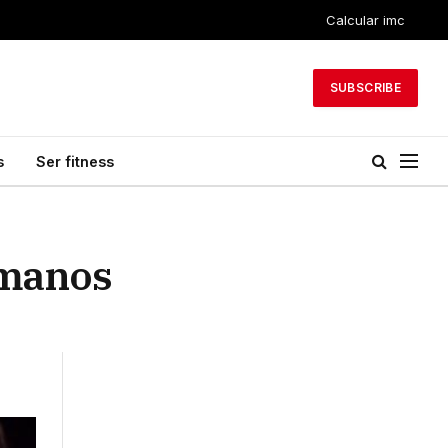
Calcular imc
SUBSCRIBE
s
Ser fitness
 manos